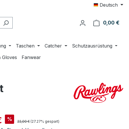
Deutsch
0,00 €
Ware
ung
Taschen
Catcher
Schutzausrüstung
 Gloves
Fanwear
t
is:
€
%
Regulärer Preis:
22,00 €
(27.27% gespart)