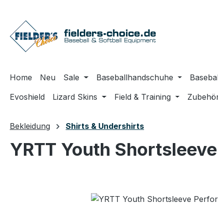
m Hauptinhalt springen
Zur Suche springen
Zur Hauptnavigation springen
Home
Neu
Sale
Baseballhandschuhe
Basebal
Evoshield
Lizard Skins
Field & Training
Zubehö
Bekleidung
Shirts & Undershirts
YRTT Youth Shortsleeve 
Bildergalerie überspringen