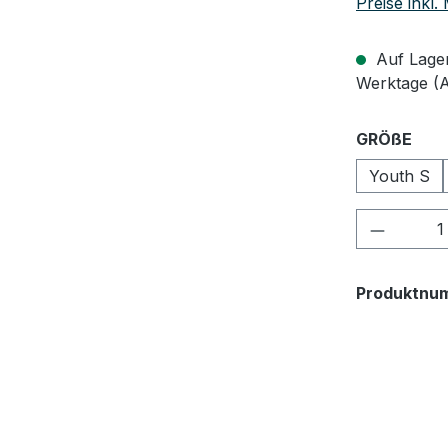
Preise inkl
Auf Lager,
Werktage (
aus
GRÖßE
Youth S
Produkt
Produktnu