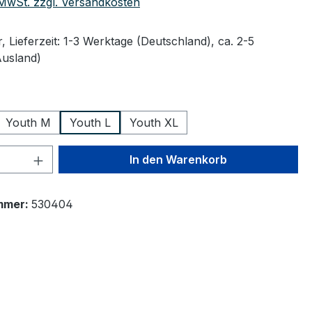
. MwSt. zzgl. Versandkosten
 Lieferzeit: 1-3 Werktage (Deutschland), ca. 2-5
Ausland)
wählen
Youth M
Youth L
Youth XL
 Anzahl: Gib den gewünschten Wert ein 
In den Warenkorb
mmer:
530404