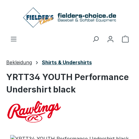
Zum Hauptinhalt springen
Ware
Bekleidung
Shirts & Undershirts
YRTT34 YOUTH Performance
Undershirt black
Bildergalerie überspringen