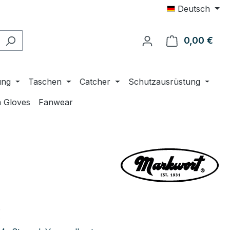
Deutsch
0,00 €
Ware
ung
Taschen
Catcher
Schutzausrüstung
 Gloves
Fanwear
eis:
€