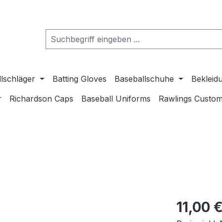
lschläger
Batting Gloves
Baseballschuhe
Bekleid
r
Richardson Caps
Baseball Uniforms
Rawlings Custom
Regulärer Pr
11,00 