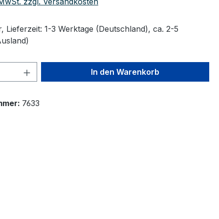
. MwSt. zzgl. Versandkosten
 Lieferzeit: 1-3 Werktage (Deutschland), ca. 2-5
Ausland)
 Anzahl: Gib den gewünschten Wert ein 
In den Warenkorb
mmer:
7633