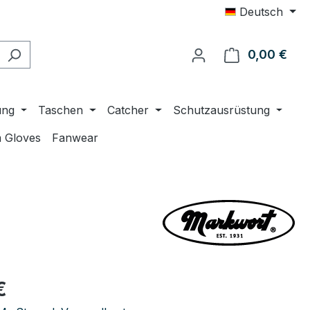
Deutsch
0,00 €
Ware
ung
Taschen
Catcher
Schutzausrüstung
 Gloves
Fanwear
eis:
€