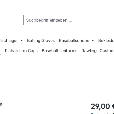
lschläger
Batting Gloves
Baseballschuhe
Bekleid
r
Richardson Caps
Baseball Uniforms
Rawlings Custom
Regulärer Pr
29,00 