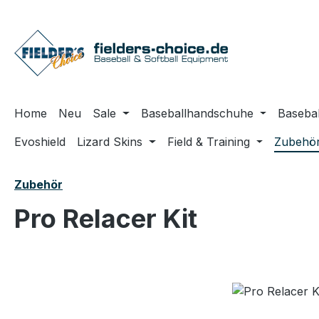
m Hauptinhalt springen
Zur Suche springen
Zur Hauptnavigation springen
Home
Neu
Sale
Baseballhandschuhe
Basebal
Evoshield
Lizard Skins
Field & Training
Zubehö
Zubehör
Pro Relacer Kit
Bildergalerie überspringen