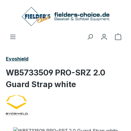
Zum Hauptinhalt springen
Ware
Evoshield
WB5733509 PRO-SRZ 2.0
Guard Strap white
Bildergalerie überspringen