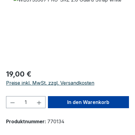
Regulärer Preis:
19,00 €
Preise inkl. MwSt. zzgl. Versandkosten
Produkt Anzahl: Gib den gewünschten We
In den Warenkorb
Produktnummer:
770134