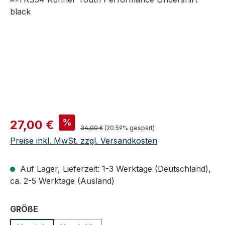
Verkaufspreis:
%
27,00 €
Regulärer Preis:
34,00 €
(20.59% gespart)
Preise inkl. MwSt. zzgl. Versandkosten
Auf Lager, Lieferzeit: 1-3 Werktage (Deutschland),
ca. 2-5 Werktage (Ausland)
auswählen
GRÖßE