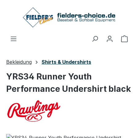
Zum Hauptinhalt springen
Ware
Bekleidung
Shirts & Undershirts
YRS34 Runner Youth
Performance Undershirt black
Bildergalerie überspringen