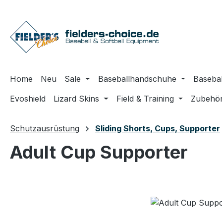
m Hauptinhalt springen
Zur Suche springen
Zur Hauptnavigation springen
Home
Neu
Sale
Baseballhandschuhe
Basebal
Evoshield
Lizard Skins
Field & Training
Zubehö
Schutzausrüstung
Sliding Shorts, Cups, Supporter
Adult Cup Supporter
Bildergalerie überspringen