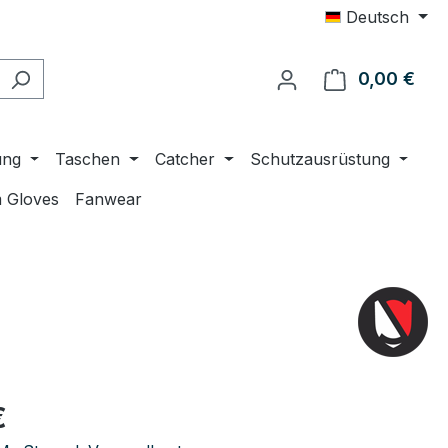
Deutsch
0,00 €
Ware
ung
Taschen
Catcher
Schutzausrüstung
 Gloves
Fanwear
eis:
€