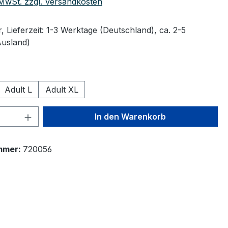
. MwSt. zzgl. Versandkosten
 Lieferzeit: 1-3 Werktage (Deutschland), ca. 2-5
Ausland)
wählen
Adult L
Adult XL
 Anzahl: Gib den gewünschten Wert ein 
In den Warenkorb
mmer:
720056