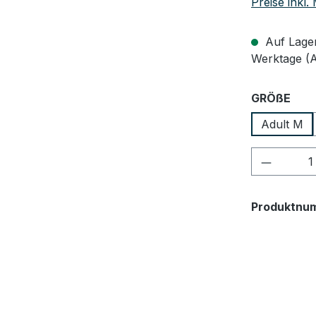
Preise inkl
Auf Lager,
Werktage (
aus
GRÖßE
Adult M
Produkt
Produktnu