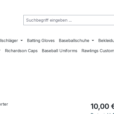
lschläger
Batting Gloves
Baseballschuhe
Bekleid
r
Richardson Caps
Baseball Uniforms
Rawlings Custom
Regulärer Pr
10,00 