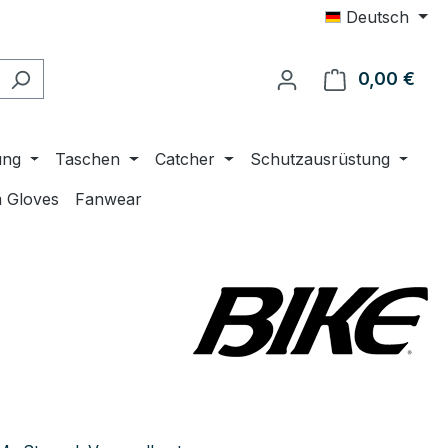
Deutsch
0,00 €
Ware
ung
Taschen
Catcher
Schutzausrüstung
 Gloves
Fanwear
eis: