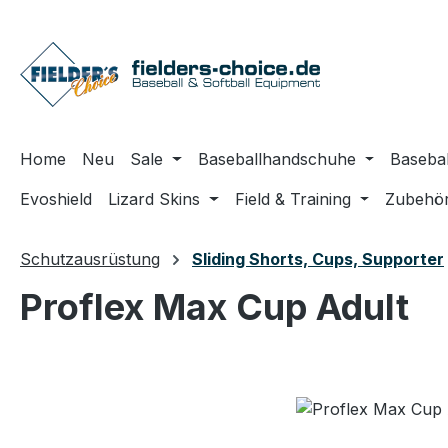
m Hauptinhalt springen
Zur Suche springen
Zur Hauptnavigation springen
Home
Neu
Sale
Baseballhandschuhe
Basebal
Evoshield
Lizard Skins
Field & Training
Zubehö
Schutzausrüstung
Sliding Shorts, Cups, Supporter
Proflex Max Cup Adult
Bildergalerie überspringen