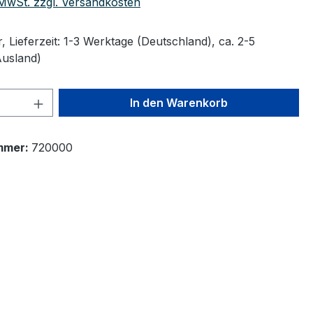
. MwSt. zzgl. Versandkosten
 Lieferzeit: 1-3 Werktage (Deutschland), ca. 2-5
Ausland)
 Anzahl: Gib den gewünschten Wert ein 
In den Warenkorb
mmer:
720000