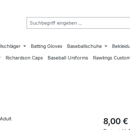
lschläger
Batting Gloves
Baseballschuhe
Bekleid
r
Richardson Caps
Baseball Uniforms
Rawlings Custom
Regulärer Pr
8,00 €