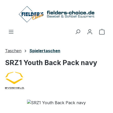
Zum Hauptinhalt springen
Ware
Taschen
Spielertaschen
SRZ1 Youth Back Pack navy
Bildergalerie überspringen