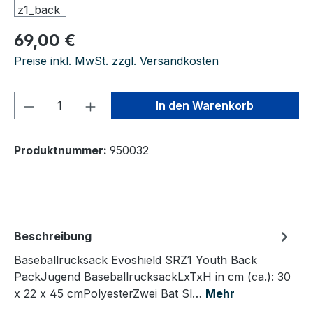
Regulärer Preis:
69,00 €
Preise inkl. MwSt. zzgl. Versandkosten
Produkt Anzahl: Gib den gewünschten We
In den Warenkorb
Produktnummer:
950032
Beschreibung
Baseballrucksack Evoshield SRZ1 Youth Back
PackJugend BaseballrucksackLxTxH in cm (ca.): 30
x 22 x 45 cmPolyesterZwei Bat Sl…
Mehr