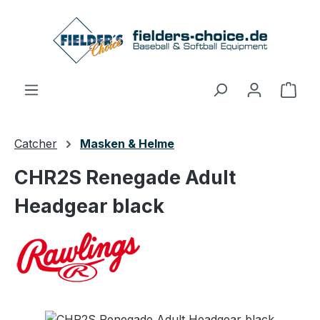
Zum Hauptinhalt springen
Ware
Catcher
Masken & Helme
CHR2S Renegade Adult
Headgear black
Bildergalerie überspringen