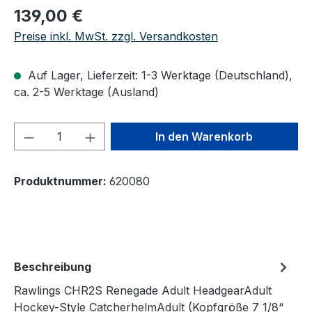
Regulärer Preis:
139,00 €
Preise inkl. MwSt. zzgl. Versandkosten
Auf Lager, Lieferzeit: 1-3 Werktage (Deutschland),
ca. 2-5 Werktage (Ausland)
Produkt Anzahl: Gib den gewünschten We
In den Warenkorb
Produktnummer:
620080
Beschreibung
Rawlings CHR2S Renegade Adult HeadgearAdult
Hockey-Style CatcherhelmAdult (Kopfgröße 7 1/8“