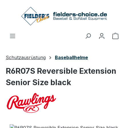
Zum Hauptinhalt springen
Ware
Schutzausrüstung
Baseballhelme
R6R07S Reversible Extension
Senior Size black
Bildergalerie überspringen